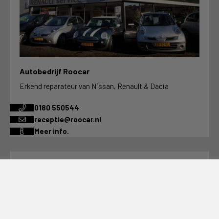
Autobedrijf Roocar
Erkend reparateur van Nissan, Renault & Dacia
0180 550544
receptie@roocar.nl
Meer info.
Autobedrijf van Roon
Alles voor uw Honda