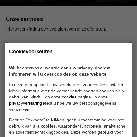
Onze services
Hieronder vindt u een overzicht van onze diensten.
Cookievoorkeuren
Reparatie en onderhoud
Wij hechten veel waarde aan uw privacy, daarom
informeren wij u over cookies op onze website.
In deze pop-up kunt u uw voorkeuren voor cookies instellen.
Schadeherstel
Meer informatie over de verschillende soorten cookies die wij
gebruiken, vindt u op onze
cookies
pagina. In onze
privacyverklaring
leest u hoe we uw persoonsgegevens
verwerken.
Door op "Akkoord" te klikken, geeft u toestemming voor het
Bandenwissel
gebruik van alle cookies, waaronder functionele, analytische
en advertentie/trackingcookies. Deze worden gebruikt voor