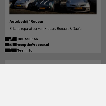
Autobedrijf Roocar
Erkend reparateur van Nissan, Renault & Dacia
0180 550544
receptie@roocar.nl
Meer info.
Autobedrijf van Roon
Alles voor uw Honda
0180 515237
info@honda-vanroon.nl