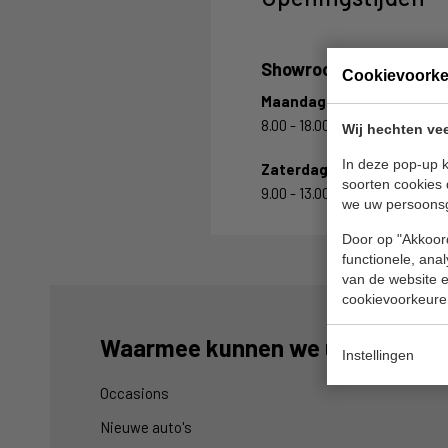
Showroom
Cookievoork
Maandag t/m Vrijdag
8.00 - 18.00 uur
Wij hechten vee
In deze pop-up k
Zaterdag
soorten cookies 
9.00 - 13.00 uur
we uw persoons
Door op "Akkoord
functionele, ana
van de website en
cookievoorkeure
Waarmee kunnen we u helpen?
Instellingen
Occasions
Nieuwe auto's