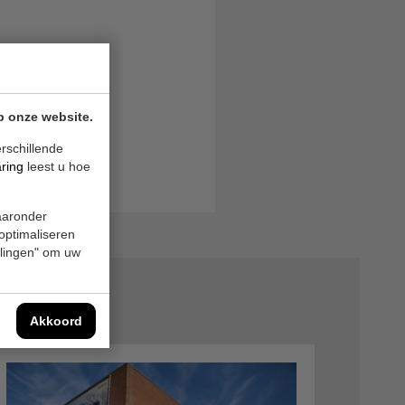
p onze website.
rschillende
aring
leest u hoe
waaronder
 optimaliseren
ellingen" om uw
Akkoord