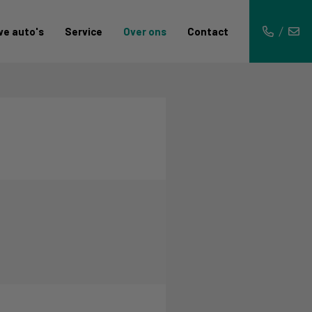
we auto's
Service
Over ons
Contact
Reparatie en onderhoud
Nissan
Schadeherstel
Renault
Bandenwissel
Maak een afspraak
Dacia
Financiering
Honda
Verzekering