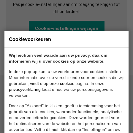
Pas je cookie-instellingen aan om toegang te krijgen tot
dit onderdeel.
Cookie-instellingen wijzigen
Cookievoorkeuren
Wij hechten veel waarde aan uw privacy, daarom
informeren wij u over cookies op onze website.
In deze pop-up kunt u uw voorkeuren voor cookies instellen.
Meer informatie over de verschillende soorten cookies die wij
gebruiken, vindt u op onze
cookies
pagina. In onze
Waarmee kunnen we u helpen?
privacyverklaring
leest u hoe we uw persoonsgegevens
verwerken.
Occasions
Door op "Akkoord" te klikken, geeft u toestemming voor het
Nieuwe auto's
gebruik van alle cookies, waaronder functionele, analytische
en advertentie/trackingcookies. Deze worden gebruikt voor
Service
het optimaliseren van de website en het personaliseren van
advertenties. Wilt u dit niet, klik dan op "Instellingen" om uw
Over ons