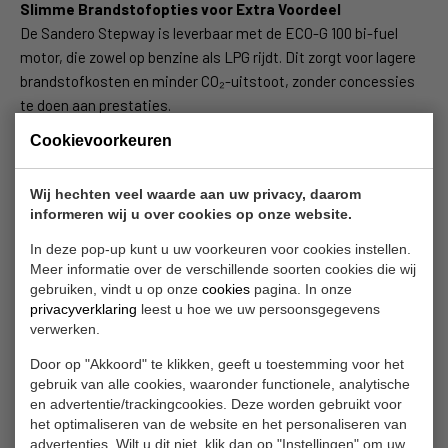
Slimme Brandstofopties voor Extra Voordeel
De Sandero Stepway is leverbaar met de ECO-G 100 bi-fuel
motor, die zowel op benzine als LPG rijdt. Dit zorgt voor lagere
brandstofkosten en minder CO₂-uitstoot, zonder concessies
te doen aan prestaties.
Cookievoorkeuren
Altijd Verbonden met Slimme Technologie
Het 8-inch touchscreen met draadloze smartphone-integratie
Wij hechten veel waarde aan uw privacy, daarom
geeft je toegang tot navigatie, muziek en handsfree bellen via
informeren wij u over cookies op onze website.
Apple CarPlay en Android Auto. Zo blijf je veilig en moeiteloos
verbonden onderweg.
In deze pop-up kunt u uw voorkeuren voor cookies instellen.
Meer informatie over de verschillende soorten cookies die wij
gebruiken, vindt u op onze
cookies
pagina. In onze
Proefrit aanvragen
privacyverklaring
leest u hoe we uw persoonsgegevens
verwerken.
Door op "Akkoord" te klikken, geeft u toestemming voor het
gebruik van alle cookies, waaronder functionele, analytische
en advertentie/trackingcookies. Deze worden gebruikt voor
het optimaliseren van de website en het personaliseren van
advertenties. Wilt u dit niet, klik dan op "Instellingen" om uw