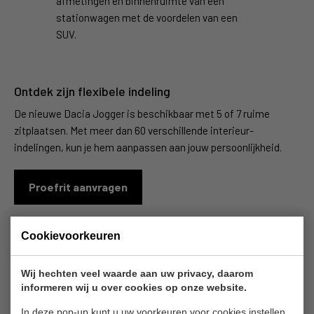
afmetingen en binnenruimte van een
stationwagen met de voordelen van een
SUV.
Ontdek zijn flexibele indeling
De nieuwe Dacia Jogger is beschikbaar met 5 of 7 ruime
zitplaatsen. Met meer dan 60 verschillende interieur-
indelingen, kun je hem aanpassen aan jouw persoonlijkheid.
Proefrit aanvragen
Cookievoorkeuren
Wij hechten veel waarde aan uw privacy, daarom
informeren wij u over cookies op onze website.
In deze pop-up kunt u uw voorkeuren voor cookies instellen.