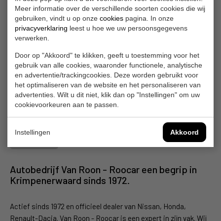
Meer informatie over de verschillende soorten cookies die wij
gebruiken, vindt u op onze
cookies
pagina. In onze
privacyverklaring
leest u hoe we uw persoonsgegevens
verwerken.
Door op "Akkoord" te klikken, geeft u toestemming voor het
gebruik van alle cookies, waaronder functionele, analytische
en advertentie/trackingcookies. Deze worden gebruikt voor
het optimaliseren van de website en het personaliseren van
advertenties. Wilt u dit niet, klik dan op "Instellingen" om uw
cookievoorkeuren aan te passen.
Instellingen
Akkoord
Autobedrijf Van Roon - Roocar een begrip in
Krimpenerwaard sinds 1972.
Actief sinds 1972 en officieel dealer van Nissan, Honda,
Renault-Dacia. Van Roon - Roocar is een expert in zijn vak. Wij